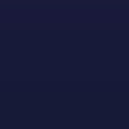
数字游戏开发