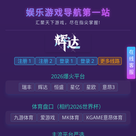
跳转到内容
HOME-鼎点『一站式平台,ID授权注册』
首页
关于公司
媒体中心
业务范围
沟通我们