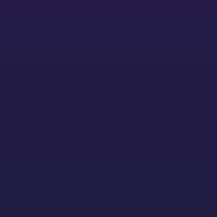
智能灌溉
通过技术优化农田灌溉，节约水资源